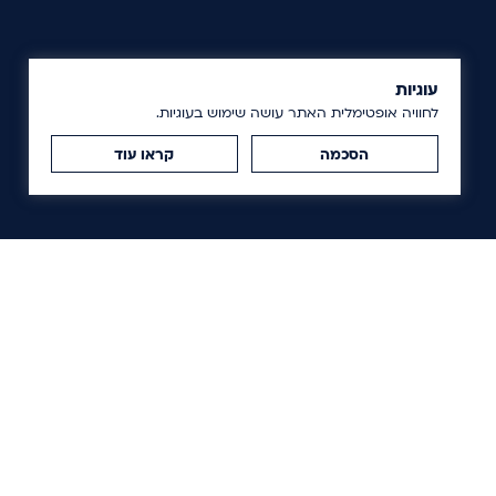
עוגיות
לחוויה אופטימלית האתר עושה שימוש בעוגיות.
הסכמה
קראו עוד
א
ה
רח׳ ראול ולנברג 18 א׳, בניין C,
א
תל אביב, ישראל, 6971915
צ
ק
טלפון:
+972 3 648 0889
ח
מייל:
office@reality-fund.com